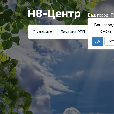
Ваш город:
Т
Ваш горо
Томск?
О клинике
Лечение РПП
Лечение
Да
Не