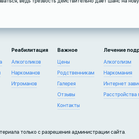
аваться, ведь трезвость действительно даёт шанс на нов
Реабилитация
Важное
Лечение под
а
Алкоголиков
Цены
Алкоголизм
и
Наркоманов
Родственникам
Наркомания
Игроманов
Галерея
Интернет зав
Отзывы
Расстройства 
Контакты
атериала только с разрешения администрации сайта.